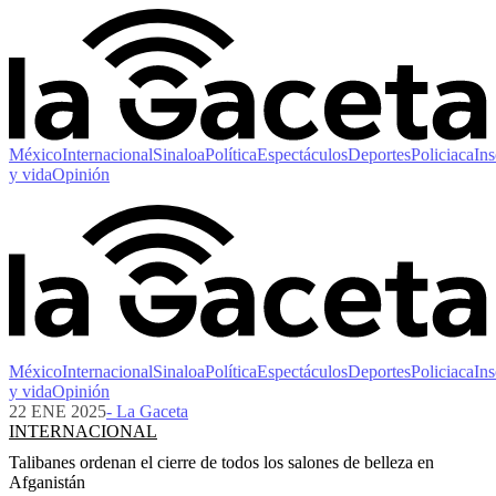
México
Internacional
Sinaloa
Política
Espectáculos
Deportes
Policiaca
Ins
y vida
Opinión
México
Internacional
Sinaloa
Política
Espectáculos
Deportes
Policiaca
Ins
y vida
Opinión
22 ENE 2025
- La Gaceta
INTERNACIONAL
Talibanes ordenan el cierre de todos los salones de belleza en
Afganistán