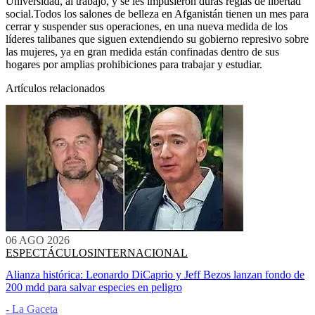
Universidad, al trabajo, y se les impusieron duras reglas de libertad
social.
Todos los salones de belleza en Afganistán tienen un mes para
cerrar y suspender sus operaciones, en una nueva medida de los
líderes talibanes que siguen extendiendo su gobierno represivo sobre
las mujeres, ya en gran medida están confinadas dentro de sus
hogares por amplias prohibiciones para trabajar y estudiar.
Artículos relacionados
06 AGO 2026
ESPECTÁCULOS
INTERNACIONAL
Alianza histórica: Leonardo DiCaprio y Jeff Bezos lanzan fondo de
200 mdd para salvar especies en peligro
- La Gaceta