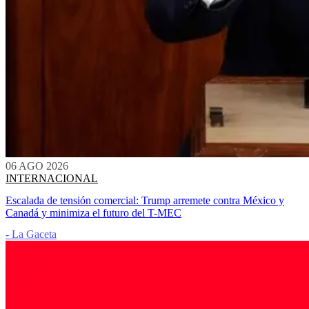
06 AGO 2026
INTERNACIONAL
Escalada de tensión comercial: Trump arremete contra México y
Canadá y minimiza el futuro del T-MEC
- La Gaceta