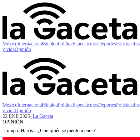
México
Internacional
Sinaloa
Política
Espectáculos
Deportes
Policiaca
Ins
y vida
Opinión
México
Internacional
Sinaloa
Política
Espectáculos
Deportes
Policiaca
Ins
y vida
Opinión
22 ENE 2025
- La Gaceta
OPINIÓN
Trump o Harris…¿Con quién se pierde menos?