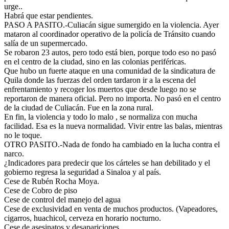
urge..
Habrá que estar pendientes.
PASO A PASITO.-Culiacán sigue sumergido en la violencia. Ayer
mataron al coordinador operativo de la policía de Tránsito cuando
salía de un supermercado.
Se robaron 23 autos, pero todo está bien, porque todo eso no pasó
en el centro de la ciudad, sino en las colonias periféricas.
Que hubo un fuerte ataque en una comunidad de la sindicatura de
Quila donde las fuerzas del orden tardaron ir a la escena del
enfrentamiento y recoger los muertos que desde luego no se
reportaron de manera oficial. Pero no importa. No pasó en el centro
de la ciudad de Culiacán. Fue en la zona rural.
En fin, la violencia y todo lo malo , se normaliza con mucha
facilidad. Esa es la nueva normalidad. Vivir entre las balas, mientras
no le toque.
OTRO PASITO.-Nada de fondo ha cambiado en la lucha contra el
narco.
¿Indicadores para predecir que los cárteles se han debilitado y el
gobierno regresa la seguridad a Sinaloa y al país.
Cese de Rubén Rocha Moya.
Cese de Cobro de piso
Cese de control del manejo del agua
Cese de exclusividad en venta de muchos productos. (Vapeadores,
cigarros, huachicol, cerveza en horario nocturno.
Cese de asesinatos y desapariciones.