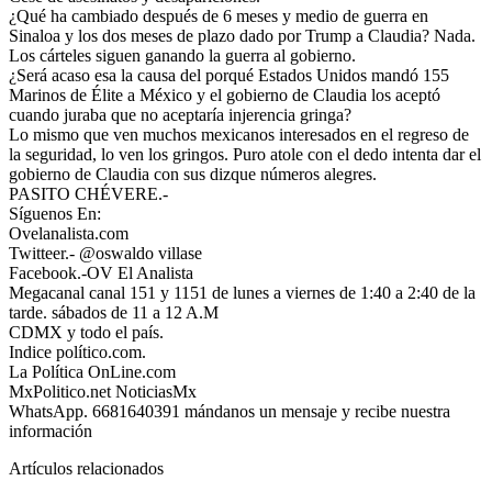
¿Qué ha cambiado después de 6 meses y medio de guerra en
Sinaloa y los dos meses de plazo dado por Trump a Claudia? Nada.
Los cárteles siguen ganando la guerra al gobierno.
¿Será acaso esa la causa del porqué Estados Unidos mandó 155
Marinos de Élite a México y el gobierno de Claudia los aceptó
cuando juraba que no aceptaría injerencia gringa?
Lo mismo que ven muchos mexicanos interesados en el regreso de
la seguridad, lo ven los gringos. Puro atole con el dedo intenta dar el
gobierno de Claudia con sus dizque números alegres.
PASITO CHÉVERE.-
Síguenos En:
Ovelanalista.com
Twitteer.- @oswaldo villase
Facebook.-OV El Analista
Megacanal canal 151 y 1151 de lunes a viernes de 1:40 a 2:40 de la
tarde. sábados de 11 a 12 A.M
CDMX y todo el país.
Indice político.com.
La Política OnLine.com
MxPolitico.net NoticiasMx
WhatsApp. 6681640391 mándanos un mensaje y recibe nuestra
información
Artículos relacionados