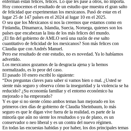
enferman están felices, felices. Lo que les pase a otros, no importa.
Hoy conocemos el resultado de un estudio que muestra el gran salto
de felicidad que experimentan los mexicanos. Pasó de estar en el
lugar 25 de 147 países en el 2024 al lugar 10 en el 2025.
O sea que los Mexicanos si nos la creemos que estamos como en
Finlandia, Dinamarca, Islandia, Suecia, Noruega, quienes son los
países que encabezan la lista de los más felices del mundo.
¿El fin del gobierno de AMLO será una razón de ese salto
cuantitativo de felicidad de los mexicanos? Son más felices con
Claudia que con Andrés Manuel.
Pero ese resultado de este estudio, no es novedad. Ya lo habíamos
advertido.
Los mexicanos gozamos de la desgracia ajena y la hemos
normalizado, es lo peor del caso.
El pasado 10 enero escribí lo siguiente:
“Dos preguntas claves para saber si vamos bien o mal. ¿Usted se
siente más seguro y observa cómo la inseguridad y la violencia se ha
reducido? ¿Su economía familiar y el entorno económico ha
mejorado o ha empeorado?
Y es que si no siente cómo ambos temas han mejorado en los
primeros cien días de gobierno de Claudia Sheinbaum, lo más
seguro es que le digan vive fuera de la realidad, es parte de la
minoría que aún no siente los resultados o ya de plano, es un
conservador o neo liberal y es un contra del nuevo régimen.
En todas las encuestas habidas y por haber, los dos principales temas