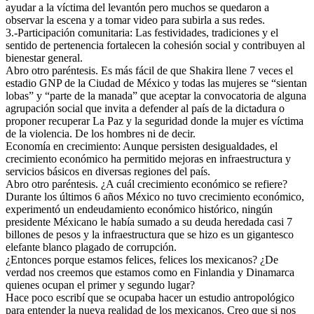
ayudar a la víctima del levantón pero muchos se quedaron a
observar la escena y a tomar video para subirla a sus redes.
3.-Participación comunitaria: Las festividades, tradiciones y el
sentido de pertenencia fortalecen la cohesión social y contribuyen al
bienestar general.
Abro otro paréntesis. Es más fácil de que Shakira llene 7 veces el
estadio GNP de la Ciudad de México y todas las mujeres se “sientan
lobas” y “parte de la manada” que aceptar la convocatoria de alguna
agrupación social que invita a defender al país de la dictadura o
proponer recuperar La Paz y la seguridad donde la mujer es víctima
de la violencia. De los hombres ni de decir.
Economía en crecimiento: Aunque persisten desigualdades, el
crecimiento económico ha permitido mejoras en infraestructura y
servicios básicos en diversas regiones del país.
Abro otro paréntesis. ¿A cuál crecimiento económico se refiere?
Durante los últimos 6 años México no tuvo crecimiento económico,
experimentó un endeudamiento económico histórico, ningún
presidente Méxicano le había sumado a su deuda heredada casi 7
billones de pesos y la infraestructura que se hizo es un gigantesco
elefante blanco plagado de corrupción.
¿Entonces porque estamos felices, felices los mexicanos? ¿De
verdad nos creemos que estamos como en Finlandia y Dinamarca
quienes ocupan el primer y segundo lugar?
Hace poco escribí que se ocupaba hacer un estudio antropológico
para entender la nueva realidad de los mexicanos. Creo que si nos