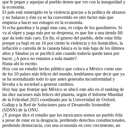
que le pegan y aquejan al pueblo tienen que ver con la inseguridad y
la economía.
El país está sumergido en la violencia gracias a la política de abrazos
y no balazos y ésta ya se ha convertido en otro factor más que
empieza a hacer sus estragos en la economía.
Si echa gasolina y la pagó mas cara, es culpa de los gasolineros. Si
va al súper y paga más por su despensa, es que fue a una tienda fifi
que da todo más caro. En fin, el grueso del pueblo, debe estar feliz
porque ya bajó en un 16 por ciento la violencia y los homicidios, la
inflación o carestía de la canasta básica es la más baja de los últimos
años y Sinaloa ya se pacificó aún cuando todavía quede tarea por
hacer. ¿A poco no estamos a toda madre?.
Hasta ahí lo escrito.
Hoy con un estudio hecho público que coloca a México como uno
de los 10 países más felices del mundo, tendríamos que decir que ya
se ha normalizado todo lo que antes generaba inconformidad y
llevaba a la sociedad a generar cambios.
Hoy hay que festejar que México se ubicó este año en el ranking de
las diez naciones más felices del planeta, según el Informe Mundial
de la Felicidad 2025 coordinado por la Universidad de Oxford,
Gallup y la Red de Soluciones para el Desarrollo Sostenible
(SDSN) de la ONU.
¿Y porque dice el estudio que los mexicanos somos un pueblo feliz
a pesar de estar en la desgracia, perdiendo derechos constitucionales,
perdiendo democracia, con una economía en cero crecimiento, un