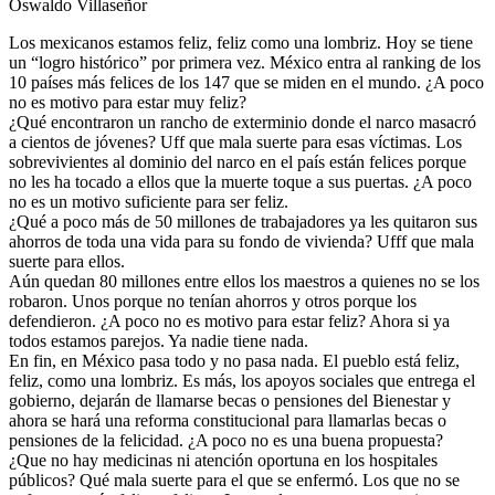
Oswaldo Villaseñor
Los mexicanos estamos feliz, feliz como una lombriz. Hoy se tiene
un “logro histórico” por primera vez. México entra al ranking de los
10 países más felices de los 147 que se miden en el mundo. ¿A poco
no es motivo para estar muy feliz?
¿Qué encontraron un rancho de exterminio donde el narco masacró
a cientos de jóvenes? Uff que mala suerte para esas víctimas. Los
sobrevivientes al dominio del narco en el país están felices porque
no les ha tocado a ellos que la muerte toque a sus puertas. ¿A poco
no es un motivo suficiente para ser feliz.
¿Qué a poco más de 50 millones de trabajadores ya les quitaron sus
ahorros de toda una vida para su fondo de vivienda? Ufff que mala
suerte para ellos.
Aún quedan 80 millones entre ellos los maestros a quienes no se los
robaron. Unos porque no tenían ahorros y otros porque los
defendieron. ¿A poco no es motivo para estar feliz? Ahora si ya
todos estamos parejos. Ya nadie tiene nada.
En fin, en México pasa todo y no pasa nada. El pueblo está feliz,
feliz, como una lombriz. Es más, los apoyos sociales que entrega el
gobierno, dejarán de llamarse becas o pensiones del Bienestar y
ahora se hará una reforma constitucional para llamarlas becas o
pensiones de la felicidad. ¿A poco no es una buena propuesta?
¿Que no hay medicinas ni atención oportuna en los hospitales
públicos? Qué mala suerte para el que se enfermó. Los que no se