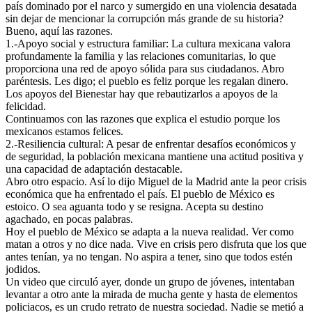
país dominado por el narco y sumergido en una violencia desatada
sin dejar de mencionar la corrupción más grande de su historia?
Bueno, aquí las razones.
1.-Apoyo social y estructura familiar: La cultura mexicana valora
profundamente la familia y las relaciones comunitarias, lo que
proporciona una red de apoyo sólida para sus ciudadanos. Abro
paréntesis. Les digo; el pueblo es feliz porque les regalan dinero.
Los apoyos del Bienestar hay que rebautizarlos a apoyos de la
felicidad.
Continuamos con las razones que explica el estudio porque los
mexicanos estamos felices.
2.-Resiliencia cultural: A pesar de enfrentar desafíos económicos y
de seguridad, la población mexicana mantiene una actitud positiva y
una capacidad de adaptación destacable.
Abro otro espacio. Así lo dijo Miguel de la Madrid ante la peor crisis
económica que ha enfrentado el país. El pueblo de México es
estoico. O sea aguanta todo y se resigna. Acepta su destino
agachado, en pocas palabras.
Hoy el pueblo de México se adapta a la nueva realidad. Ver como
matan a otros y no dice nada. Vive en crisis pero disfruta que los que
antes tenían, ya no tengan. No aspira a tener, sino que todos estén
jodidos.
Un video que circuló ayer, donde un grupo de jóvenes, intentaban
levantar a otro ante la mirada de mucha gente y hasta de elementos
policiacos, es un crudo retrato de nuestra sociedad. Nadie se metió a