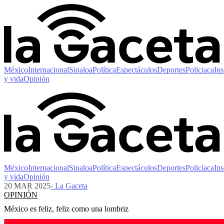
México
Internacional
Sinaloa
Política
Espectáculos
Deportes
Policiaca
Ins
y vida
Opinión
México
Internacional
Sinaloa
Política
Espectáculos
Deportes
Policiaca
Ins
y vida
Opinión
20 MAR 2025
- La Gaceta
OPINIÓN
México es feliz, feliz como una lombriz