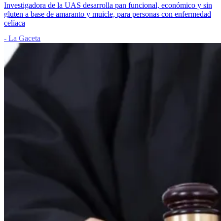
Investigadora de la UAS desarrolla pan funcional, económico y sin
gluten a base de amaranto y muicle, para personas con enfermedad
celíaca
- La Gaceta