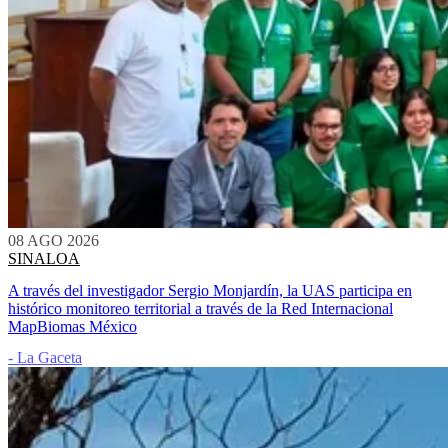
08 AGO 2026
SINALOA
A través del investigador Sergio Monjardín, la UAS participa en
histórico monitoreo territorial a través de la Red Internacional
MapBiomas México
- La Gaceta