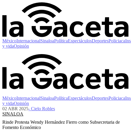
México
Internacional
Sinaloa
Política
Espectáculos
Deportes
Policiaca
Ins
y vida
Opinión
México
Internacional
Sinaloa
Política
Espectáculos
Deportes
Policiaca
Ins
y vida
Opinión
02 ABR 2025
- Cielo Robles
SINALOA
Rinde Protesta Wendy Hernández Fierro como Subsecretaria de
Fomento Económico