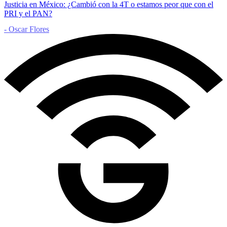
Justicia en México: ¿Cambió con la 4T o estamos peor que con el
PRI y el PAN?
- Oscar Flores