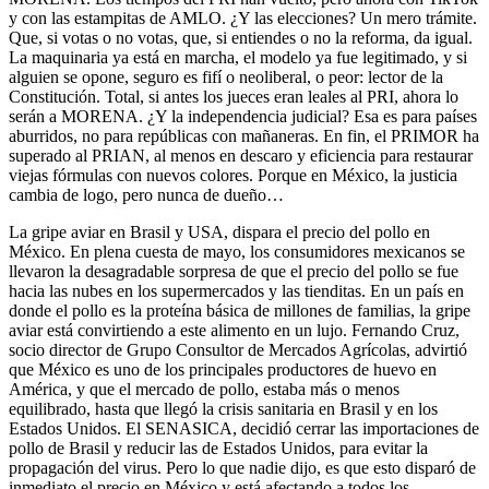
y con las estampitas de AMLO. ¿Y las elecciones? Un mero trámite.
Que, si votas o no votas, que, si entiendes o no la reforma, da igual.
La maquinaria ya está en marcha, el modelo ya fue legitimado, y si
alguien se opone, seguro es fifí o neoliberal, o peor: lector de la
Constitución. Total, si antes los jueces eran leales al PRI, ahora lo
serán a MORENA. ¿Y la independencia judicial? Esa es para países
aburridos, no para repúblicas con mañaneras. En fin, el PRIMOR ha
superado al PRIAN, al menos en descaro y eficiencia para restaurar
viejas fórmulas con nuevos colores. Porque en México, la justicia
cambia de logo, pero nunca de dueño…
La gripe aviar en Brasil y USA, dispara el precio del pollo en
México. En plena cuesta de mayo, los consumidores mexicanos se
llevaron la desagradable sorpresa de que el precio del pollo se fue
hacia las nubes en los supermercados y las tienditas. En un país en
donde el pollo es la proteína básica de millones de familias, la gripe
aviar está convirtiendo a este alimento en un lujo. Fernando Cruz,
socio director de Grupo Consultor de Mercados Agrícolas, advirtió
que México es uno de los principales productores de huevo en
América, y que el mercado de pollo, estaba más o menos
equilibrado, hasta que llegó la crisis sanitaria en Brasil y en los
Estados Unidos. El SENASICA, decidió cerrar las importaciones de
pollo de Brasil y reducir las de Estados Unidos, para evitar la
propagación del virus. Pero lo que nadie dijo, es que esto disparó de
inmediato el precio en México y está afectando a todos los