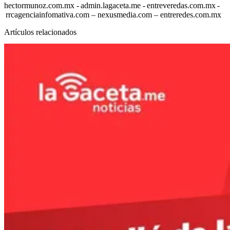
hectormunoz.com.mx - admin.lagaceta.me - entreveredas.com.mx -
rrcagenciainfomativa.com – nexusmedia.com – entreredes.com.mx
Artículos relacionados