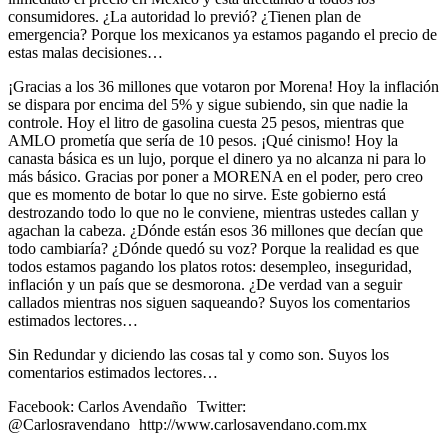
consumidores. ¿La autoridad lo previó? ¿Tienen plan de
emergencia? Porque los mexicanos ya estamos pagando el precio de
estas malas decisiones…
¡Gracias a los 36 millones que votaron por Morena! Hoy la inflación
se dispara por encima del 5% y sigue subiendo, sin que nadie la
controle. Hoy el litro de gasolina cuesta 25 pesos, mientras que
AMLO prometía que sería de 10 pesos. ¡Qué cinismo! Hoy la
canasta básica es un lujo, porque el dinero ya no alcanza ni para lo
más básico. Gracias por poner a MORENA en el poder, pero creo
que es momento de botar lo que no sirve. Este gobierno está
destrozando todo lo que no le conviene, mientras ustedes callan y
agachan la cabeza. ¿Dónde están esos 36 millones que decían que
todo cambiaría? ¿Dónde quedó su voz? Porque la realidad es que
todos estamos pagando los platos rotos: desempleo, inseguridad,
inflación y un país que se desmorona. ¿De verdad van a seguir
callados mientras nos siguen saqueando? Suyos los comentarios
estimados lectores…
Sin Redundar y diciendo las cosas tal y como son. Suyos los
comentarios estimados lectores…
Facebook: Carlos Avendaño Twitter:
@Carlosravendano http://www.carlosavendano.com.mx