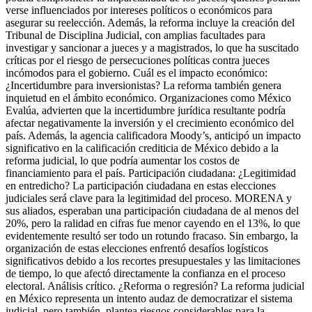
verse influenciados por intereses políticos o económicos para
asegurar su reelección. Además, la reforma incluye la creación del
Tribunal de Disciplina Judicial, con amplias facultades para
investigar y sancionar a jueces y a magistrados, lo que ha suscitado
críticas por el riesgo de persecuciones políticas contra jueces
incómodos para el gobierno. Cuál es el impacto económico:
¿Incertidumbre para inversionistas? La reforma también genera
inquietud en el ámbito económico. Organizaciones como México
Evalúa, advierten que la incertidumbre jurídica resultante podría
afectar negativamente la inversión y el crecimiento económico del
país. Además, la agencia calificadora Moody’s, anticipó un impacto
significativo en la calificación crediticia de México debido a la
reforma judicial, lo que podría aumentar los costos de
financiamiento para el país. Participación ciudadana: ¿Legitimidad
en entredicho? La participación ciudadana en estas elecciones
judiciales será clave para la legitimidad del proceso. MORENA y
sus aliados, esperaban una participación ciudadana de al menos del
20%, pero la ralidad en cifras fue menor cayendo en el 13%, lo que
evidentemente resultó ser todo un rotundo fracaso. Sin embargo, la
organización de estas elecciones enfrentó desafíos logísticos
significativos debido a los recortes presupuestales y las limitaciones
de tiempo, lo que afectó directamente la confianza en el proceso
electoral. Análisis crítico. ¿Reforma o regresión? La reforma judicial
en México representa un intento audaz de democratizar el sistema
judicial, pero también, plantea riesgos considerables para la