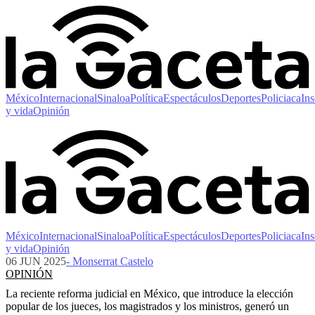
México
Internacional
Sinaloa
Política
Espectáculos
Deportes
Policiaca
Ins
y vida
Opinión
México
Internacional
Sinaloa
Política
Espectáculos
Deportes
Policiaca
Ins
y vida
Opinión
06 JUN 2025
- Monserrat Castelo
OPINIÓN
La reciente reforma judicial en México, que introduce la elección
popular de los jueces, los magistrados y los ministros, generó un