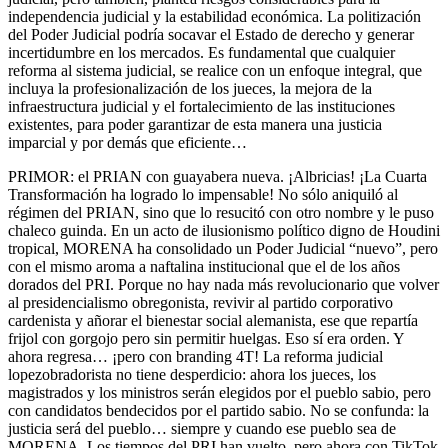
independencia judicial y la estabilidad económica. La politización
del Poder Judicial podría socavar el Estado de derecho y generar
incertidumbre en los mercados. Es fundamental que cualquier
reforma al sistema judicial, se realice con un enfoque integral, que
incluya la profesionalización de los jueces, la mejora de la
infraestructura judicial y el fortalecimiento de las instituciones
existentes, para poder garantizar de esta manera una justicia
imparcial y por demás que eficiente…
PRIMOR: el PRIAN con guayabera nueva. ¡Albricias! ¡La Cuarta
Transformación ha logrado lo impensable! No sólo aniquiló al
régimen del PRIAN, sino que lo resucitó con otro nombre y le puso
chaleco guinda. En un acto de ilusionismo político digno de Houdini
tropical, MORENA ha consolidado un Poder Judicial “nuevo”, pero
con el mismo aroma a naftalina institucional que el de los años
dorados del PRI. Porque no hay nada más revolucionario que volver
al presidencialismo obregonista, revivir al partido corporativo
cardenista y añorar el bienestar social alemanista, ese que repartía
frijol con gorgojo pero sin permitir huelgas. Eso sí era orden. Y
ahora regresa… ¡pero con branding 4T! La reforma judicial
lopezobradorista no tiene desperdicio: ahora los jueces, los
magistrados y los ministros serán elegidos por el pueblo sabio, pero
con candidatos bendecidos por el partido sabio. No se confunda: la
justicia será del pueblo… siempre y cuando ese pueblo sea de
MORENA. Los tiempos del PRI han vuelto, pero ahora con TikTok