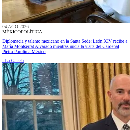
04 AGO 2026
MÉXICO
POLÍTICA
Diplomacia y talento mexicano en la Santa Sede: León XIV recibe a
María Montserrat Alvarado mientras inicia la visita del Cardenal
Pietro Parolin a México
- La Gaceta