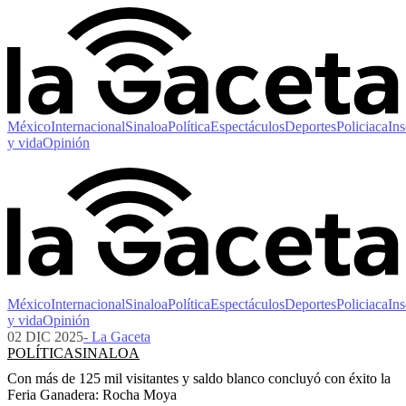
México
Internacional
Sinaloa
Política
Espectáculos
Deportes
Policiaca
Ins
y vida
Opinión
México
Internacional
Sinaloa
Política
Espectáculos
Deportes
Policiaca
Ins
y vida
Opinión
02 DIC 2025
- La Gaceta
POLÍTICA
SINALOA
Con más de 125 mil visitantes y saldo blanco concluyó con éxito la
Feria Ganadera: Rocha Moya