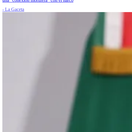
una “conexión mortífera” con el narco
- La Gaceta