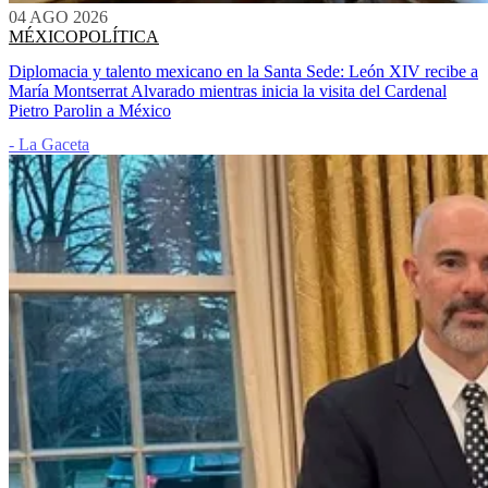
04 AGO 2026
MÉXICO
POLÍTICA
Diplomacia y talento mexicano en la Santa Sede: León XIV recibe a
María Montserrat Alvarado mientras inicia la visita del Cardenal
Pietro Parolin a México
- La Gaceta