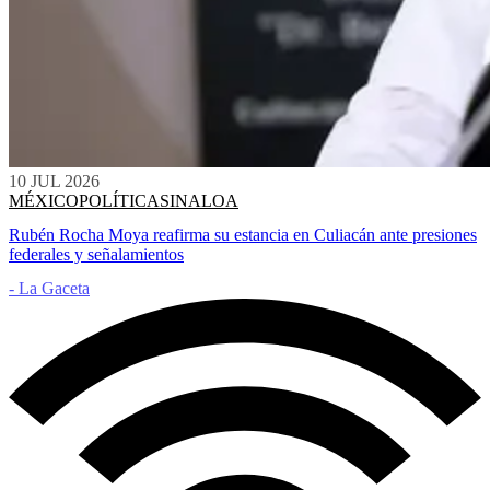
10 JUL 2026
MÉXICO
POLÍTICA
SINALOA
Rubén Rocha Moya reafirma su estancia en Culiacán ante presiones
federales y señalamientos
- La Gaceta