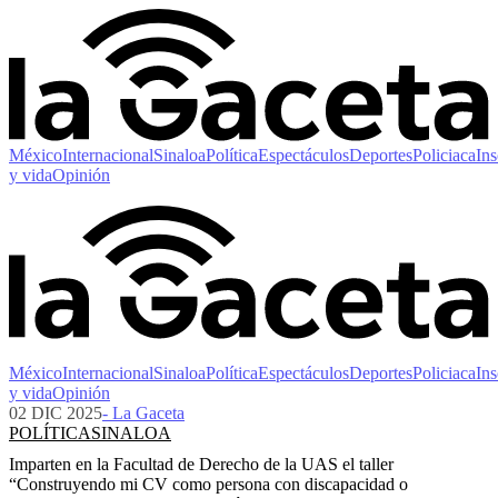
México
Internacional
Sinaloa
Política
Espectáculos
Deportes
Policiaca
Ins
y vida
Opinión
México
Internacional
Sinaloa
Política
Espectáculos
Deportes
Policiaca
Ins
y vida
Opinión
02 DIC 2025
- La Gaceta
POLÍTICA
SINALOA
Imparten en la Facultad de Derecho de la UAS el taller
“Construyendo mi CV como persona con discapacidad o