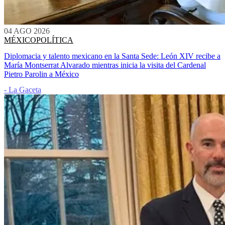
04 AGO 2026
MÉXICO
POLÍTICA
Diplomacia y talento mexicano en la Santa Sede: León XIV recibe a
María Montserrat Alvarado mientras inicia la visita del Cardenal
Pietro Parolin a México
- La Gaceta