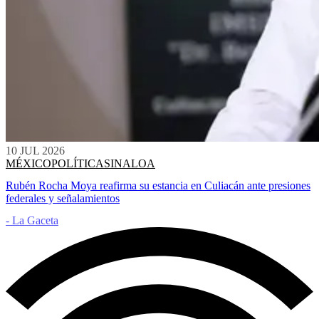
10 JUL 2026
MÉXICO
POLÍTICA
SINALOA
Rubén Rocha Moya reafirma su estancia en Culiacán ante presiones
federales y señalamientos
- La Gaceta