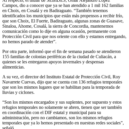
Al respecto, el titular de SEBIDES, Omar Alejandro López
Campos, dio a conocer que ya se han atendido a 1 mil 162 familias
en Choix, en Cosalá y en Badiraguato. “También tenemos
identificados los municipios que están más propensos a recibir frío,
que son Choix, El Fuerte, Badiraguato, algunas zonas de Guasave,
Sinaloa, Ahome, Cosalá, la sierra de Concordia, mantenemos
comunicación como lo dije en alguna ocasión, permanente con
Protección Civil para que nos oriente con ello y estamos entregando,
no hemos parado de atender”.
Por otra parte, informó que el fin de semana pasado se atendieron
155 familias de colonias periféricas de la ciudad de Culiacán, a
quienes se les entregaron apoyos invernales y despensas
alimenticias.
A su vez, el director del Instituto Estatal de Protección Civil, Roy
Navarrete Cuevas, dijo que se cuenta con 136 refugios temporales
que son los mismos lugares que se habilitan para la temporada de
lluvias y ciclones.
“Son los mismos encargados y sus suplentes, por supuesto y estos
refugios temporales no solamente se abren, tienen que ser también
en coordinación con el DIF estatal y municipal para su
administración, pero no cambiamos, son los mismos refugios
temporales que ya lo hemos presentado en nuestras redes sociales”,
señaló.