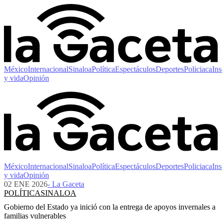
México
Internacional
Sinaloa
Política
Espectáculos
Deportes
Policiaca
Ins
y vida
Opinión
México
Internacional
Sinaloa
Política
Espectáculos
Deportes
Policiaca
Ins
y vida
Opinión
02 ENE 2026
- La Gaceta
POLÍTICA
SINALOA
Gobierno del Estado ya inició con la entrega de apoyos invernales a
familias vulnerables