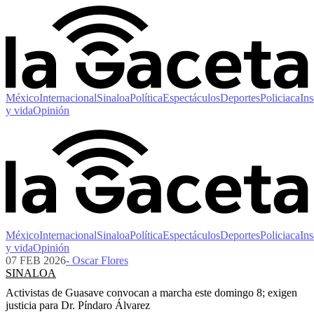
México
Internacional
Sinaloa
Política
Espectáculos
Deportes
Policiaca
Ins
y vida
Opinión
México
Internacional
Sinaloa
Política
Espectáculos
Deportes
Policiaca
Ins
y vida
Opinión
07 FEB 2026
- Oscar Flores
SINALOA
Activistas de Guasave convocan a marcha este domingo 8; exigen
justicia para Dr. Píndaro Álvarez