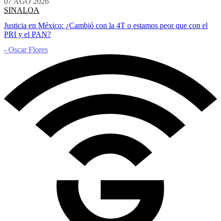
07 AGO 2026
SINALOA
Justicia en México: ¿Cambió con la 4T o estamos peor que con el
PRI y el PAN?
- Oscar Flores