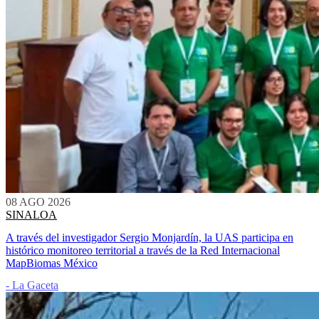
08 AGO 2026
SINALOA
A través del investigador Sergio Monjardín, la UAS participa en
histórico monitoreo territorial a través de la Red Internacional
MapBiomas México
- La Gaceta