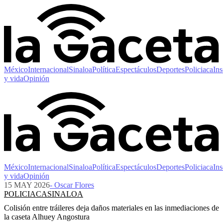
México
Internacional
Sinaloa
Política
Espectáculos
Deportes
Policiaca
Ins
y vida
Opinión
México
Internacional
Sinaloa
Política
Espectáculos
Deportes
Policiaca
Ins
y vida
Opinión
15 MAY 2026
- Oscar Flores
POLICIACA
SINALOA
Colisión entre tráileres deja daños materiales en las inmediaciones de
la caseta Alhuey Angostura