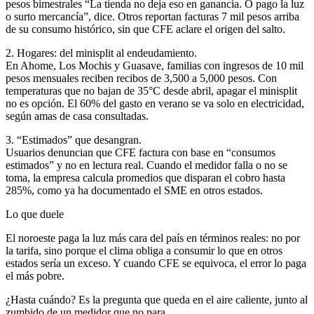
pesos bimestrales “La tienda no deja eso en ganancia. O pago la luz
o surto mercancía”, dice. Otros reportan facturas 7 mil pesos arriba
de su consumo histórico, sin que CFE aclare el origen del salto.
2. Hogares: del minisplit al endeudamiento.
En Ahome, Los Mochis y Guasave, familias con ingresos de 10 mil
pesos mensuales reciben recibos de 3,500 a 5,000 pesos. Con
temperaturas que no bajan de 35°C desde abril, apagar el minisplit
no es opción. El 60% del gasto en verano se va solo en electricidad,
según amas de casa consultadas.
3. “Estimados” que desangran.
Usuarios denuncian que CFE factura con base en “consumos
estimados” y no en lectura real. Cuando el medidor falla o no se
toma, la empresa calcula promedios que disparan el cobro hasta
285%, como ya ha documentado el SME en otros estados.
Lo que duele
El noroeste paga la luz más cara del país en términos reales: no por
la tarifa, sino porque el clima obliga a consumir lo que en otros
estados sería un exceso. Y cuando CFE se equivoca, el error lo paga
el más pobre.
¿Hasta cuándo? Es la pregunta que queda en el aire caliente, junto al
zumbido de un medidor que no para.