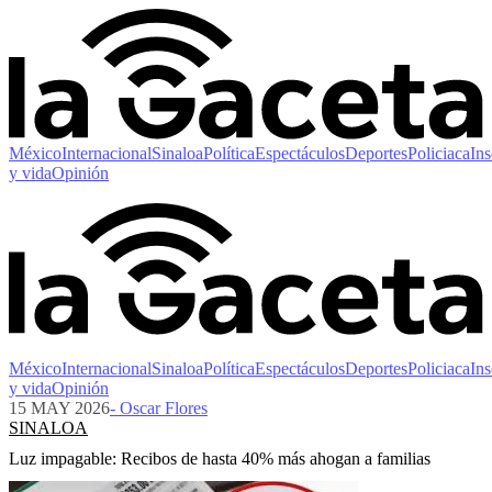
México
Internacional
Sinaloa
Política
Espectáculos
Deportes
Policiaca
Ins
y vida
Opinión
México
Internacional
Sinaloa
Política
Espectáculos
Deportes
Policiaca
Ins
y vida
Opinión
15 MAY 2026
- Oscar Flores
SINALOA
Luz impagable: Recibos de hasta 40% más ahogan a familias