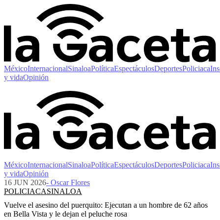
México
Internacional
Sinaloa
Política
Espectáculos
Deportes
Policiaca
Ins
y vida
Opinión
México
Internacional
Sinaloa
Política
Espectáculos
Deportes
Policiaca
Ins
y vida
Opinión
16 JUN 2026
- Oscar Flores
POLICIACA
SINALOA
Vuelve el asesino del puerquito: Ejecutan a un hombre de 62 años
en Bella Vista y le dejan el peluche rosa