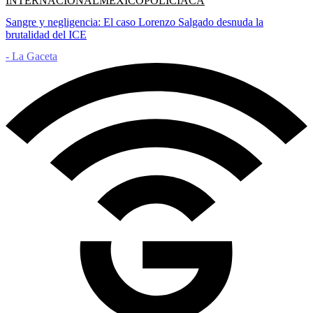
INTERNACIONAL
MÉXICO
POLICIACA
Sangre y negligencia: El caso Lorenzo Salgado desnuda la
brutalidad del ICE
- La Gaceta