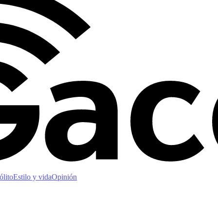
ólito
Estilo y vida
Opinión