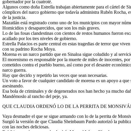
gobernador por la cuatroté.
Algunos como doña Estrella trabajan abiertamente para el cártel de Si
cómplices del narco gobierno que todavía administra Rubén Rocha, e
de la justicia.
Mazatlán está registrado como uno de los municipios con mayor númer
Homicidios y desaparecidos, que son los más graves.
Lo de las fosas clandestinas con cientos de restos humanos fueron esc
acallado por los tres niveles de gobierno.
Estrella Palacios es parte central en estas tragedias de terror que viven
con su padrino Rocha Moya.
Morena es un narco partido que en Sinaloa sigue coludido y al servicio
El morenismo es responsable por la muerte de miles de inocentes, por
cometidos contra el pueblo bueno, así como por el desastre económico
narco guerra.
Hay que decirlo y repetirlo las veces que sean necesarias.
Un voto a favor de cualquier candidato de morena es un apoyo a que 
asesinando.
Esa bola de criminales y de degenerados nos han hecho ya mucho da
Mandémoslo al rancho del peje, ya.
QUE CLAUDIA ORDENÓ LO DE LA PERRITA DE MONSIVÁ
Vaya desmadre el que se sigue armando con lo de la perrita de Monsiv
Surgió la versión de que Claudia Sheinbaum Pardo autorizó la publica
con las noches deliciosas.