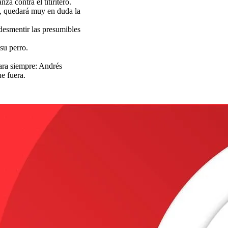
 contra el titiritero.
a, quedará muy en duda la
desmentir las presumibles
su perro.
ara siempre: Andrés
e fuera.