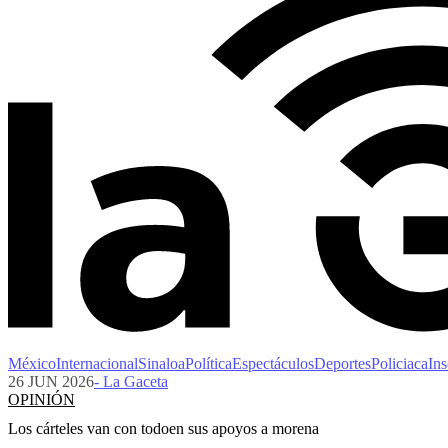
México
Internacional
Sinaloa
Política
Espectáculos
Deportes
Policiaca
Ins
26 JUN 2026
- La Gaceta
OPINIÓN
Los cárteles van con todoen sus apoyos a morena