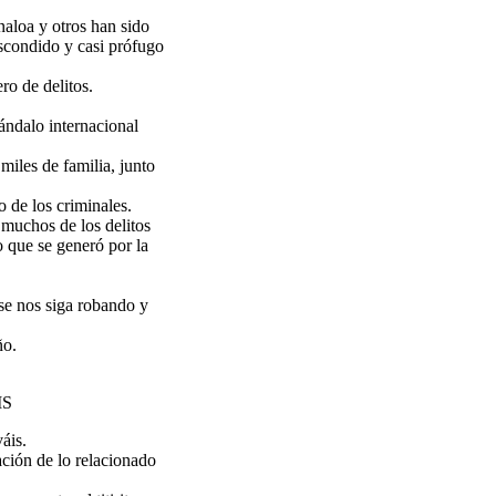
naloa y otros han sido
scondido y casi prófugo
o de delitos.
ándalo internacional
 miles de familia, junto
 de los criminales.
 muchos de los delitos
 que se generó por la
se nos siga robando y
ño.
IS
áis.
ción de lo relacionado