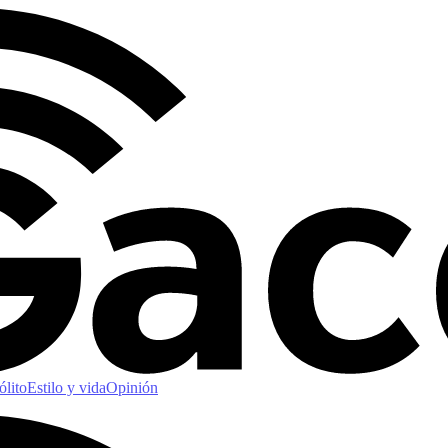
ólito
Estilo y vida
Opinión