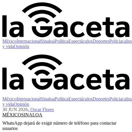
México
Internacional
Sinaloa
Política
Espectáculos
Deportes
Policiaca
Ins
y vida
Opinión
México
Internacional
Sinaloa
Política
Espectáculos
Deportes
Policiaca
Ins
y vida
Opinión
30 JUN 2026
- Oscar Flores
MÉXICO
SINALOA
WhatsApp dejará de exigir número de teléfono para contactar
usuarios