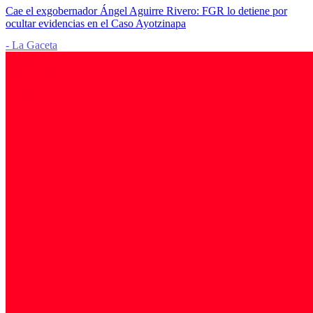
Cae el exgobernador Ángel Aguirre Rivero: FGR lo detiene por
ocultar evidencias en el Caso Ayotzinapa
- La Gaceta