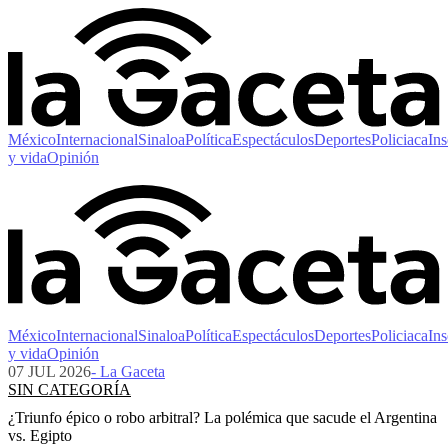
México
Internacional
Sinaloa
Política
Espectáculos
Deportes
Policiaca
Ins
y vida
Opinión
México
Internacional
Sinaloa
Política
Espectáculos
Deportes
Policiaca
Ins
y vida
Opinión
07 JUL 2026
- La Gaceta
SIN CATEGORÍA
¿Triunfo épico o robo arbitral? La polémica que sacude el Argentina
vs. Egipto