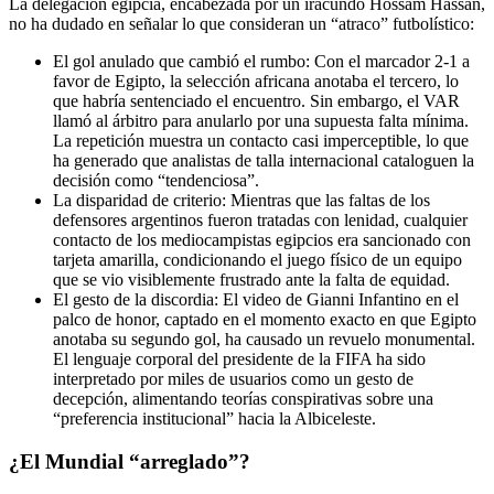
La delegación egipcia, encabezada por un iracundo Hossam Hassan,
no ha dudado en señalar lo que consideran un “atraco” futbolístico:
El gol anulado que cambió el rumbo:
Con el marcador 2-1 a
favor de Egipto, la selección africana anotaba el tercero, lo
que habría sentenciado el encuentro. Sin embargo, el VAR
llamó al árbitro para anularlo por una supuesta falta mínima.
La repetición muestra un contacto casi imperceptible, lo que
ha generado que analistas de talla internacional cataloguen la
decisión como “tendenciosa”.
La disparidad de criterio:
Mientras que las faltas de los
defensores argentinos fueron tratadas con lenidad, cualquier
contacto de los mediocampistas egipcios era sancionado con
tarjeta amarilla, condicionando el juego físico de un equipo
que se vio visiblemente frustrado ante la falta de equidad.
El gesto de la discordia:
El video de Gianni Infantino en el
palco de honor, captado en el momento exacto en que Egipto
anotaba su segundo gol, ha causado un revuelo monumental.
El lenguaje corporal del presidente de la FIFA ha sido
interpretado por miles de usuarios como un gesto de
decepción, alimentando teorías conspirativas sobre una
“preferencia institucional” hacia la Albiceleste.
¿El Mundial “arreglado”?