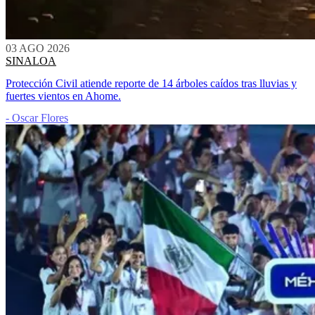
03 AGO 2026
SINALOA
Protección Civil atiende reporte de 14 árboles caídos tras lluvias y
fuertes vientos en Ahome.
- Oscar Flores