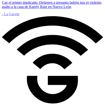
Cae el primer implicado: Detienen a presunto ladrón tras el violento
asalto a la casa de Karely Ruiz en Nuevo León
- La Gaceta