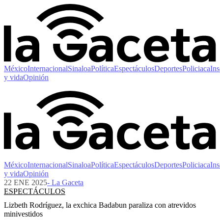
México
Internacional
Sinaloa
Política
Espectáculos
Deportes
Policiaca
Ins
y vida
Opinión
México
Internacional
Sinaloa
Política
Espectáculos
Deportes
Policiaca
Ins
y vida
Opinión
22 ENE 2025
- La Gaceta
ESPECTÁCULOS
Lizbeth Rodríguez, la exchica Badabun paraliza con atrevidos
minivestidos