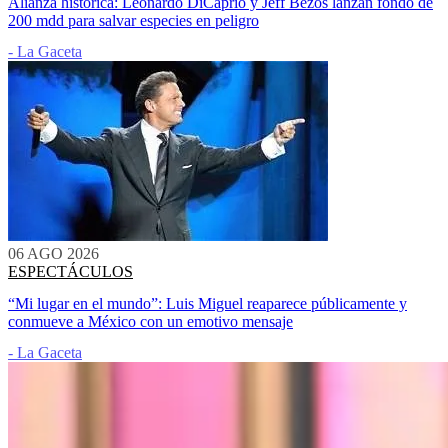
Alianza histórica: Leonardo DiCaprio y Jeff Bezos lanzan fondo de
200 mdd para salvar especies en peligro
- La Gaceta
06 AGO 2026
ESPECTÁCULOS
“Mi lugar en el mundo”: Luis Miguel reaparece públicamente y
conmueve a México con un emotivo mensaje
- La Gaceta