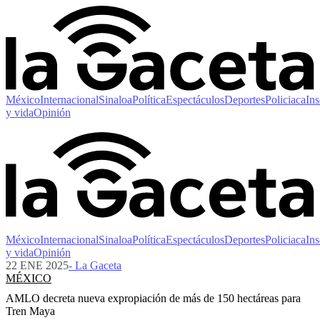
México
Internacional
Sinaloa
Política
Espectáculos
Deportes
Policiaca
Ins
y vida
Opinión
México
Internacional
Sinaloa
Política
Espectáculos
Deportes
Policiaca
Ins
y vida
Opinión
22 ENE 2025
- La Gaceta
MÉXICO
AMLO decreta nueva expropiación de más de 150 hectáreas para
Tren Maya