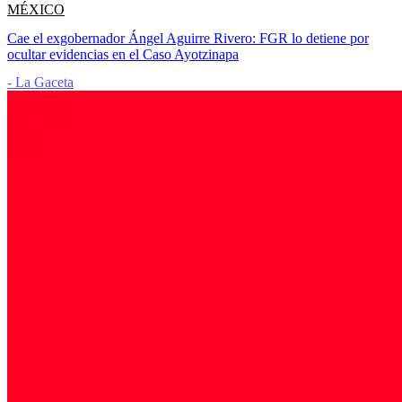
MÉXICO
Cae el exgobernador Ángel Aguirre Rivero: FGR lo detiene por
ocultar evidencias en el Caso Ayotzinapa
- La Gaceta