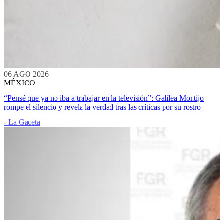
06 AGO 2026
MÉXICO
“Pensé que ya no iba a trabajar en la televisión”: Galilea Montijo
rompe el silencio y revela la verdad tras las críticas por su rostro
- La Gaceta