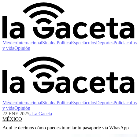
México
Internacional
Sinaloa
Política
Espectáculos
Deportes
Policiaca
Ins
y vida
Opinión
México
Internacional
Sinaloa
Política
Espectáculos
Deportes
Policiaca
Ins
y vida
Opinión
22 ENE 2025
- La Gaceta
MÉXICO
Aquí te decimos cómo puedes tramitar tu pasaporte vía WhasApp