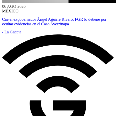
06 AGO 2026
MÉXICO
Cae el exgobernador Ángel Aguirre Rivero: FGR lo detiene por
ocultar evidencias en el Caso Ayotzinapa
- La Gaceta