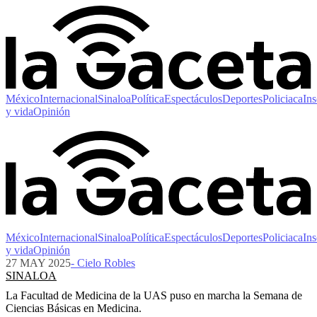
México
Internacional
Sinaloa
Política
Espectáculos
Deportes
Policiaca
Ins
y vida
Opinión
México
Internacional
Sinaloa
Política
Espectáculos
Deportes
Policiaca
Ins
y vida
Opinión
27 MAY 2025
- Cielo Robles
SINALOA
La Facultad de Medicina de la UAS puso en marcha la Semana de
Ciencias Básicas en Medicina.